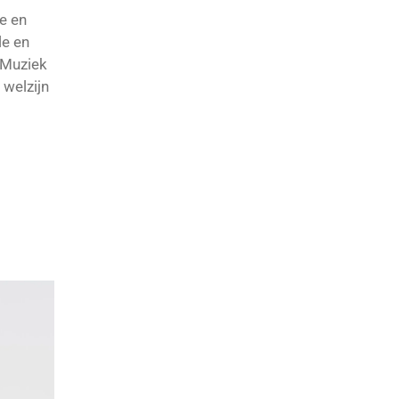
e en
le en
 Muziek
 welzijn